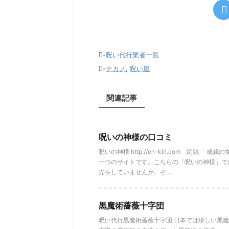
-
呪い代行業者一覧
-
ナカノ
,
呪い屋
関連記事
呪いの神様の口コミ
呪いの神様 http://en-kiri.com 閉鎖
一つのサイトです。こちらの「呪いの神様」で
売をしていませんが、そ ...
黒魔術薔薇十字団
呪い代行黒魔術薔薇十字団 日本では珍しい黒魔