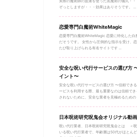
実際の魔術師の血液を使った黒魔術の儀式・・
ぞっとしますが・・・効果はありそうです。 ...
恋愛専門白魔術WhiteMagic
恋愛専門白魔術WhiteMagic 恋愛に特化し
だそうです。 女性から圧倒的な指示を受け、
たび取り上げられる有名サイトです ...
安全な呪い代行サービスの選び方 
イント〜
安全な呪い代行サービスの選び方 〜信頼できる
ービスを利用する際、最も重要なのは信頼でき
されないために、安全な業者を見極めるための ..
日本呪術研究呪鬼会オリジナル動
呪い代行業者、日本呪術研究呪鬼会とは ＜呪
いる呪い代行業者で、年齢層は50代がほとん