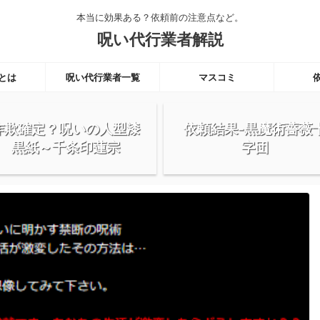
本当に効果ある？依頼前の注意点など。
呪い代行業者解説
とは
呪い代行業者一覧
マスコミ
詐欺確定？呪いの人型漆
依頼結果-黒魔術薔薇
黒紙～千条印蓮宗
字団