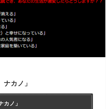
 ナカノ」
ナカノ」