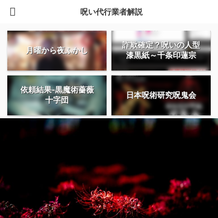
呪い代行業者解説
詐欺確定？呪いの人型
月曜から夜ふかし
漆黒紙～千条印蓮宗
依頼結果-黒魔術薔薇
日本呪術研究呪鬼会
十字団