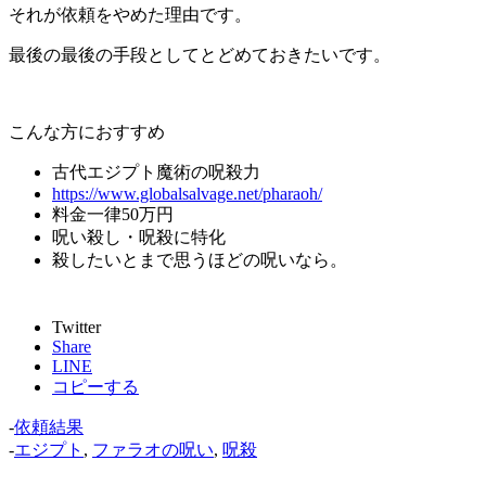
それが依頼をやめた理由です。
最後の最後の手段としてとどめておきたいです。
こんな方におすすめ
古代エジプト魔術の呪殺力
https://www.globalsalvage.net/pharaoh/
料金一律50万円
呪い殺し・呪殺に特化
殺したいとまで思うほどの呪いなら。
Twitter
Share
LINE
コピーする
-
依頼結果
-
エジプト
,
ファラオの呪い
,
呪殺