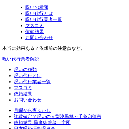
呪いの種類
呪い代行とは
呪い代行業者一覧
マスコミ
依頼結果
お問い合わせ
本当に効果ある？依頼前の注意点など。
呪い代行業者解説
呪いの種類
呪い代行とは
呪い代行業者一覧
マスコミ
依頼結果
お問い合わせ
月曜から夜ふかし
詐欺確定？呪いの人型漆黒紙～千条印蓮宗
依頼結果-黒魔術薔薇十字団
日本呪術研究呪鬼会