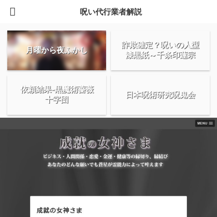
呪い代行業者解説
詐欺確定？呪いの人型
月曜から夜ふかし
漆黒紙～千条印蓮宗
依頼結果-黒魔術薔薇
日本呪術研究呪鬼会
十字団