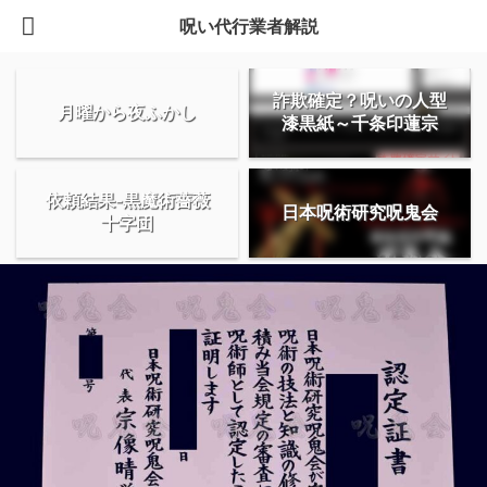
呪い代行業者解説
詐欺確定？呪いの人型
月曜から夜ふかし
漆黒紙～千条印蓮宗
依頼結果-黒魔術薔薇
日本呪術研究呪鬼会
十字団