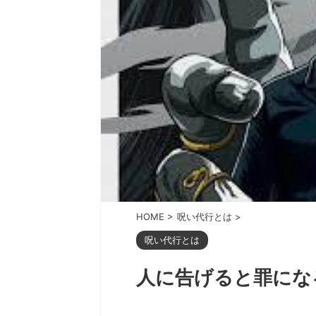
HOME
>
呪い代行とは
>
呪い代行とは
人に告げると罪にな