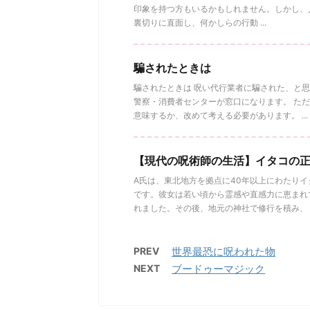
印象を持つ方もいるかもしれません。しかし、
裏切りに直面し、何かしらの行動 ...
騙されたときは
騙されたときは 呪い代行業者に騙された、と思
警察・消費者センターが窓口になります。 た
意味するか、改めて考える必要があります。 ...
【現代の呪術師の生活】イタコの
A氏は、東北地方を拠点に40年以上にわたり
です。彼女は若い頃から霊感や直感力に恵まれ
れました。その後、地元の神社で修行を積み、 ..
PREV
世界最恐に呪われた物
NEXT
ブードゥーマジック