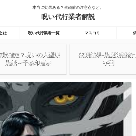
本当に効果ある？依頼前の注意点など。
呪い代行業者解説
とは
呪い代行業者一覧
マスコミ
詐欺確定？呪いの人型漆
依頼結果-黒魔術薔薇
黒紙～千条印蓮宗
字団