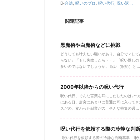
-
合法
,
呪いのプロ
,
呪い代行
,
呪い返し
関連記事
黒魔術や白魔術などに挑戦
どうしても叶えたい願いがあり、自分でｖして
らない』『もし失敗したら・・』『呪い返しの
多いのではないでしょうか。 呪い（呪術）と ...
2000年以降からの呪い代行
呪い代行、そんな言葉を耳にしだしたのはいつ
はある日、唐突にあまりに普通に耳に入ってき
スだの、変わった副業だの、そんな特集の週 ...
呪い代行を依頼する際の冷静な判
呪い代行を依頼する際の冷静な判断基準 「呪