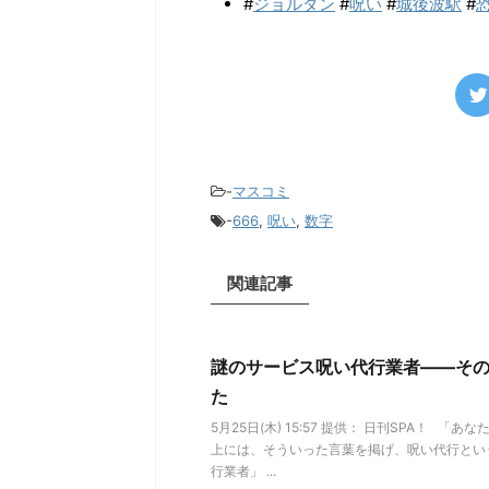
#
ジョルダン
#
呪い
#
城後波駅
#
-
マスコミ
-
666
,
呪い
,
数字
関連記事
謎のサービス呪い代行業者――そ
た
5月25日(木) 15:57 提供： 日刊SPA！ 
上には、そういった言葉を掲げ、呪い代行とい
行業者」 ...