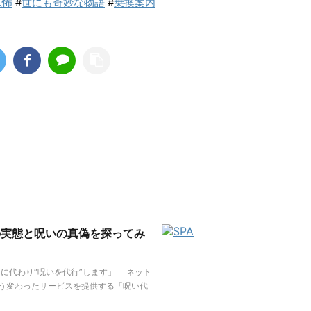
恐怖
#
世にも奇妙な物語
#
乗換案内
の実態と呪いの真偽を探ってみ
「あなたに代わり“呪いを代行”します」 ネット
う変わったサービスを提供する「呪い代