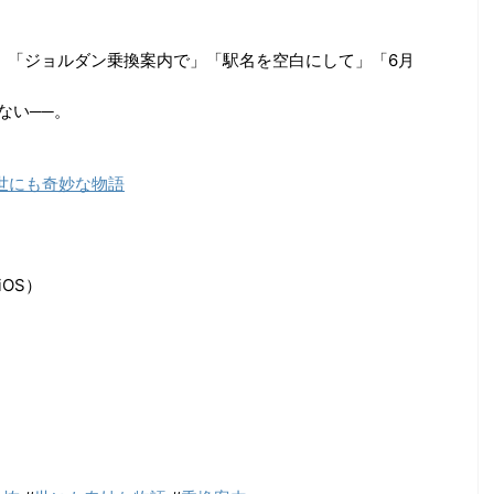
。「ジョルダン乗換案内で」「駅名を空白にして」「6月
ない──。
世にも奇妙な物語
iOS）