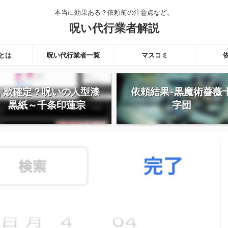
本当に効果ある？依頼前の注意点など。
呪い代行業者解説
とは
呪い代行業者一覧
マスコミ
詐欺確定？呪いの人型漆
依頼結果-黒魔術薔薇
黒紙～千条印蓮宗
字団