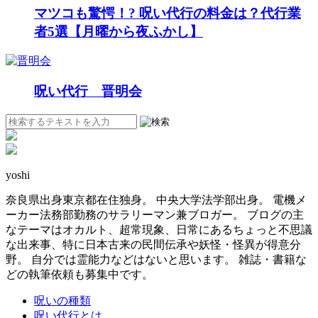
マツコも驚愕！? 呪い代行の料金は？代行業
者5選【月曜から夜ふかし】
呪い代行 晋明会
yoshi
奈良県出身東京都在住独身。 中央大学法学部出身。 電機メ
ーカー法務部勤務のサラリーマン兼ブロガー。 ブログの主
なテーマはオカルト、超常現象、日常にあるちょっと不思議
な出来事、特に日本古来の民間伝承や妖怪・怪異が得意分
野。 自分では霊能力などはないと思います。 雑誌・書籍な
どの執筆依頼も募集中です。
呪いの種類
呪い代行とは