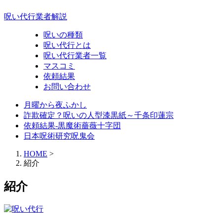
呪い代行業者解説
呪いの種類
呪い代行とは
呪い代行業者一覧
マスコミ
依頼結果
お問い合わせ
月曜から夜ふかし
詐欺確定？呪いの人型漆黒紙～千条印蓮宗
依頼結果-黒魔術薔薇十字団
日本呪術研究呪鬼会
HOME
>
紹介
紹介