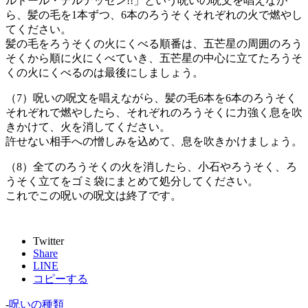
ルドール・デルテッセン!!」という呪いの呪文を唱えなが
ら、髪の毛を1本ずつ、6本のろうそくそれぞれの火で燃やし
てください。
髪の毛をろうそくの火にくべる順番は、五芒星の周囲のろう
そくから順に火にくべていき、五芒星の中心に立てたろうそ
くの火にくべるのは最後にしましょう。
（7）呪いの呪文を唱えながら、髪の毛6本を6本のろうそく
それぞれで燃やしたら、それぞれのろうそくに力強く息を吹
きかけて、火を消してください。
許せない相手への憎しみを込めて、息を吹きかけましょう。
（8）全てのろうそくの火を消したら、小石やろうそく、ろ
うそく立てをゴミ袋にまとめて処分してください。
これでこの呪いの呪文は終了です。
Twitter
Share
LINE
コピーする
-
呪いの種類