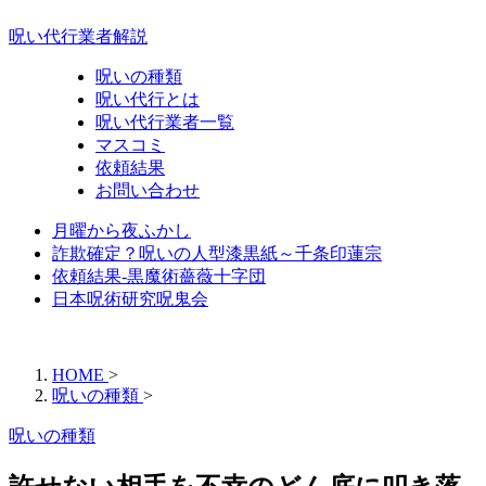
呪い代行業者解説
呪いの種類
呪い代行とは
呪い代行業者一覧
マスコミ
依頼結果
お問い合わせ
月曜から夜ふかし
詐欺確定？呪いの人型漆黒紙～千条印蓮宗
依頼結果-黒魔術薔薇十字団
日本呪術研究呪鬼会
HOME
>
呪いの種類
>
呪いの種類