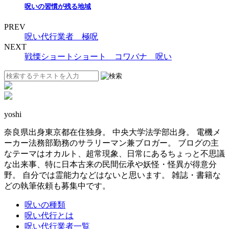
呪いの習慣が残る地域
PREV
呪い代行業者 極呪
NEXT
戦慄ショートショート コワバナ 呪い
yoshi
奈良県出身東京都在住独身。 中央大学法学部出身。 電機メ
ーカー法務部勤務のサラリーマン兼ブロガー。 ブログの主
なテーマはオカルト、超常現象、日常にあるちょっと不思議
な出来事、特に日本古来の民間伝承や妖怪・怪異が得意分
野。 自分では霊能力などはないと思います。 雑誌・書籍な
どの執筆依頼も募集中です。
呪いの種類
呪い代行とは
呪い代行業者一覧