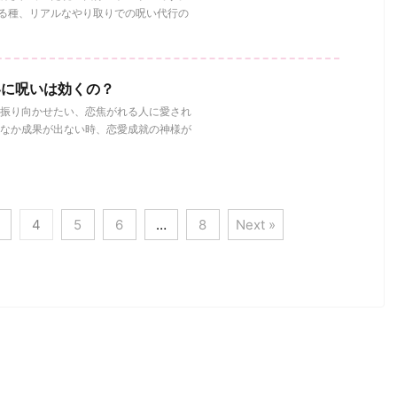
る種、リアルなやり取りでの呪い代行の
いに呪いは効くの？
を振り向かせたい、恋焦がれる人に愛され
かなか成果が出ない時、恋愛成就の神様が
4
5
6
…
8
Next »