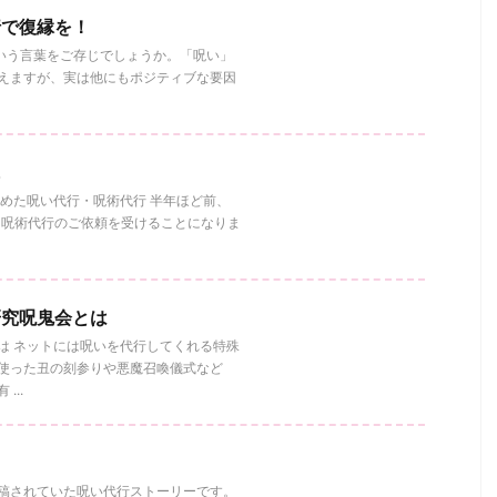
行で復縁を！
いう言葉をご存じでしょうか。「呪い」
えますが、実は他にもポジティブな要因
に
めた呪い代行・呪術代行 半年ほど前、
・呪術代行のご依頼を受けることになりま
研究呪鬼会とは
は ネットには呪いを代行してくれる特殊
使った丑の刻参りや悪魔召喚儀式など
..
Rに投稿されていた呪い代行ストーリーです。