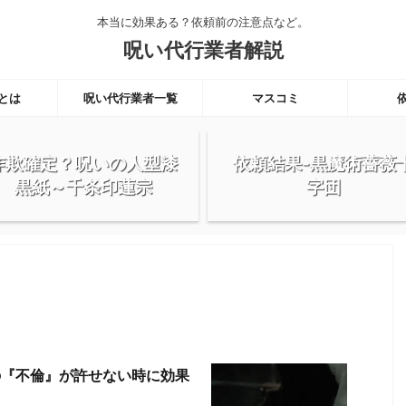
本当に効果ある？依頼前の注意点など。
呪い代行業者解説
とは
呪い代行業者一覧
マスコミ
詐欺確定？呪いの人型漆
依頼結果-黒魔術薔薇
黒紙～千条印蓮宗
字団
の『不倫』が許せない時に効果