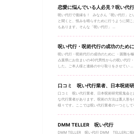
恋愛に悩んでいる人必見？呪い代
呪い代行で復縁を！ みなさん「呪い代行」と
と聞くと、恨みを晴らすために行うように聞こ
もあります。そんな「呪い代行」 ...
呪い代行・呪術代行の成功のため
呪い代行・呪術代行の成功のために ・困難を極
△葉県にお住まいの40代男性からの呪い代行
した。ご本人様と連絡のやり取りをさせてい ...
口コミ 呪い代行業者、日本呪術
口コミ 呪い代行業者、日本呪術研究呪鬼会と
な代行業者があります。呪術の方法は藁人形を
様々です。ここでは呪い代行業者の一つとして有 .
DMM TELLER 呪い代行
DMM TELLER 呪い代行 DMM TELLE