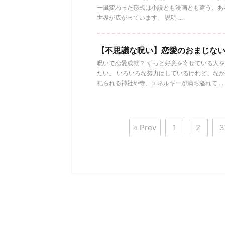
一風変わった形式は小説とも漫画とも違う、あ
世界が広がっています。 説明 ...
【不思議な呪い】恋愛のおまじな
呪いで恋愛成就？ ずっと好意を寄せている人
たい。 いろいろな努力はしているけれど、な
祀られる神社や寺、エネルギーが満ち溢れて ...
« Prev
1
2
3