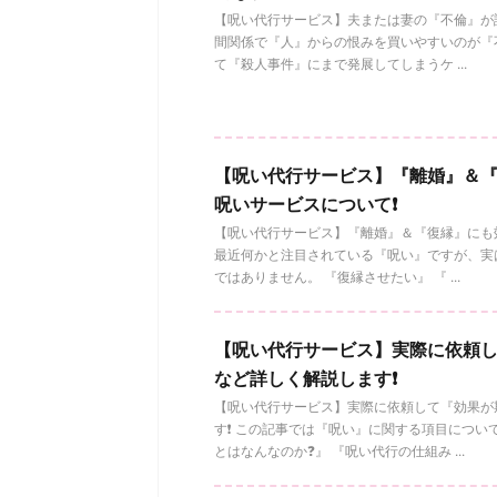
【呪い代行サービス】夫または妻の『不倫』が許
間関係で『人』からの恨みを買いやすいのが『不
て『殺人事件』にまで発展してしまうケ ...
【呪い代行サービス】『離婚』＆
呪いサービスについて❗️
【呪い代行サービス】『離婚』＆『復縁』にも効
最近何かと注目されている『呪い』ですが、実
ではありません。 『復縁させたい』 『 ...
【呪い代行サービス】実際に依頼し
など詳しく解説します❗️
【呪い代行サービス】実際に依頼して『効果が
す❗️ この記事では『呪い』に関する項目につ
とはなんなのか❓』 『呪い代行の仕組み ...