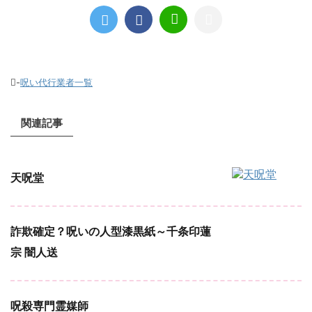
-
呪い代行業者一覧
関連記事
天呪堂
詐欺確定？呪いの人型漆黒紙～千条印蓮
宗 闇人送
呪殺専門霊媒師