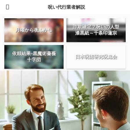
呪い代行業者解説
詐欺確定？呪いの人型
月曜から夜ふかし
漆黒紙～千条印蓮宗
依頼結果-黒魔術薔薇
日本呪術研究呪鬼会
十字団