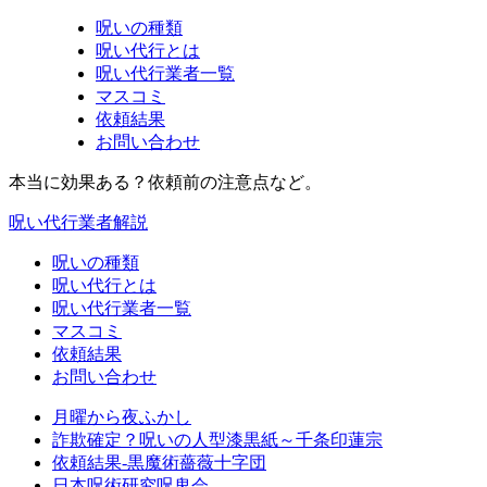
呪いの種類
呪い代行とは
呪い代行業者一覧
マスコミ
依頼結果
お問い合わせ
本当に効果ある？依頼前の注意点など。
呪い代行業者解説
呪いの種類
呪い代行とは
呪い代行業者一覧
マスコミ
依頼結果
お問い合わせ
月曜から夜ふかし
詐欺確定？呪いの人型漆黒紙～千条印蓮宗
依頼結果-黒魔術薔薇十字団
日本呪術研究呪鬼会