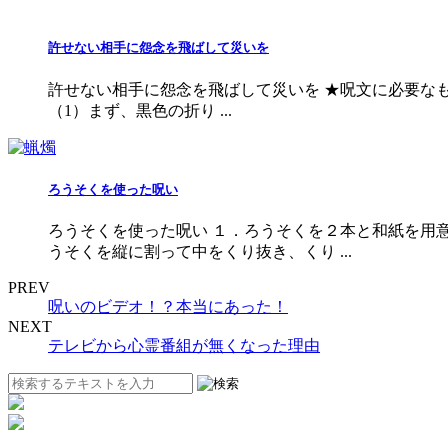
許せない相手に怨念を飛ばして災いを
許せない相手に怨念を飛ばして災いを ★呪文に必要なもの★
（1）まず、黒色の折り ...
ろうそくを使った呪い
ろうそくを使った呪い １．ろうそくを２本と和紙を用
うそくを縦に割って中をくり抜き、くり ...
PREV
呪いのビデオ！？本当にあった！
NEXT
テレビから心霊番組が無くなった理由