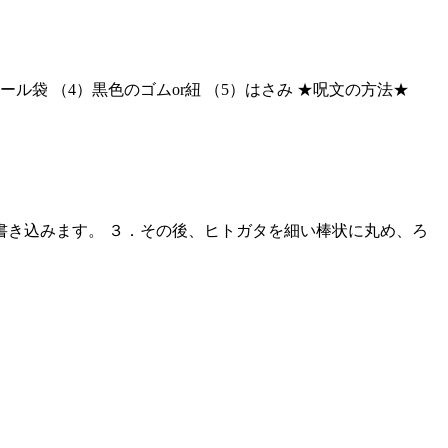
ル袋 （4）黒色のゴムor紐 （5）はさみ ★呪文の方法★
書き込みます。 ３．その後、ヒトガタを細い棒状に丸め、ろ